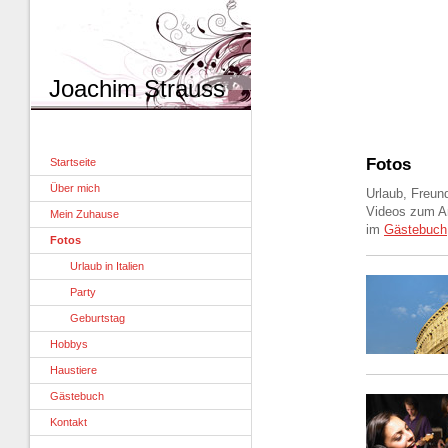
Joachim Strauss
Fotos
Startseite
Über mich
Urlaub, Freun
Videos zum An
Mein Zuhause
im
Gästebuch
Fotos
Urlaub in Italien
Party
Geburtstag
Hobbys
Haustiere
Gästebuch
Kontakt