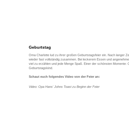
Geburtstag
Oma Charlotte lud zu ihrer großen Geburtstagsfeier ein. Nach langer Zei
wieder fast vollständig zusammen. Bei leckerem Essen und angenehmer
viel zu erzählen und jede Menge Spaß. Einer der schönsten Momente: 
Geburtstagskind.
Schaut euch folgendes Video von der Feier an:
Video: Opa Hans' Johns Toast zu Beginn der Feier