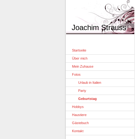
Joachim Strauss
Startseite
Über mich
Mein Zuhause
Fotos
Urlaub in Italien
Party
Geburtstag
Hobbys
Haustiere
Gästebuch
Kontakt